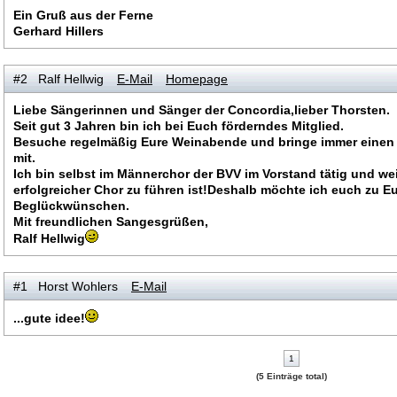
Ein Gruß aus der Ferne
Gerhard Hillers
#2 Ralf Hellwig
E-Mail
Homepage
Liebe Sängerinnen und Sänger der Concordia,lieber Thorsten.
Seit gut 3 Jahren bin ich bei Euch förderndes Mitglied.
Besuche regelmäßig Eure Weinabende und bringe immer einen i
mit.
Ich bin selbst im Männerchor der BVV im Vorstand tätig und we
erfolgreicher Chor zu führen ist!Deshalb möchte ich euch zu 
Beglückwünschen.
Mit freundlichen Sangesgrüßen,
Ralf Hellwig
#1 Horst Wohlers
E-Mail
...gute idee!
1
(5 Einträge total)